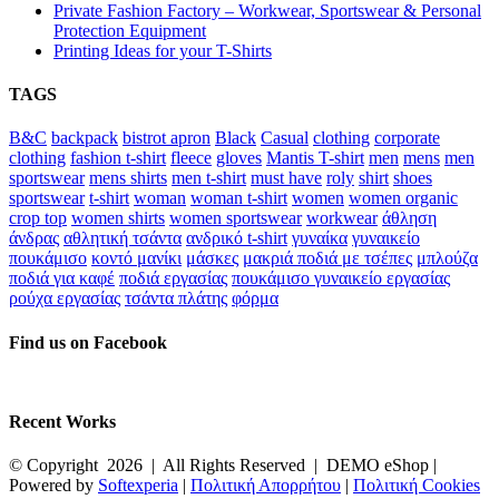
Private Fashion Factory – Workwear, Sportswear & Personal
Protection Equipment
Printing Ideas for your T-Shirts
TAGS
B&C
backpack
bistrot apron
Black
Casual
clothing
corporate
clothing
fashion t-shirt
fleece
gloves
Mantis T-shirt
men
mens
men
sportswear
mens shirts
men t-shirt
must have
roly
shirt
shoes
sportswear
t-shirt
woman
woman t-shirt
women
women organic
crop top
women shirts
women sportswear
workwear
άθληση
άνδρας
αθλητική τσάντα
ανδρικό t-shirt
γυναίκα
γυναικείο
πουκάμισο
κοντό μανίκι
μάσκες
μακριά ποδιά με τσέπες
μπλούζα
ποδιά για καφέ
ποδιά εργασίας
πουκάμισο γυναικείο εργασίας
ρούχα εργασίας
τσάντα πλάτης
φόρμα
Find us on Facebook
Recent Works
© Copyright
2026 | All Rights Reserved | DEMO eShop |
Powered by
Softexperia
|
Πολιτική Απορρήτου
|
Πολιτική Cookies