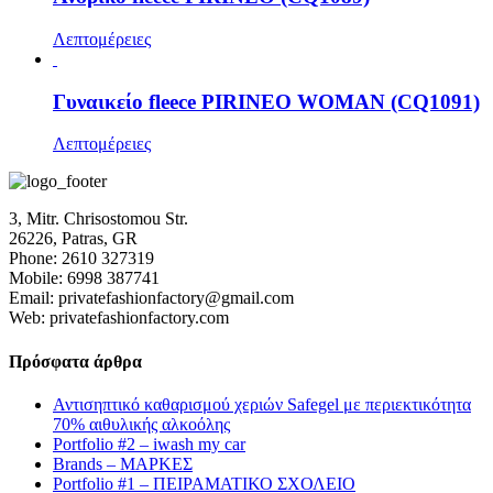
Λεπτομέρειες
Γυναικείο fleece PIRINEO WOMAN (CQ1091)
Λεπτομέρειες
3, Mitr. Chrisostomou Str.
26226, Patras, GR
Phone: 2610 327319
Mobile: 6998 387741
Email: privatefashionfactory@gmail.com
Web: privatefashionfactory.com
Πρόσφατα άρθρα
Αντισηπτικό καθαρισμού χεριών Safegel με περιεκτικότητα
70% αιθυλικής αλκοόλης
Portfolio #2 – iwash my car
Brands – ΜΑΡΚΕΣ
Portfolio #1 – ΠΕΙΡΑΜΑΤΙΚΟ ΣΧΟΛΕΙΟ