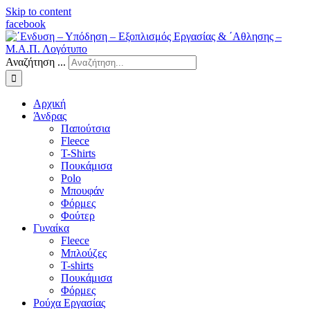
Skip to content
facebook
Αναζήτηση ...
Αρχική
Άνδρας
Παπούτσια
Fleece
Τ-Shirts
Πουκάμισα
Polo
Μπουφάν
Φόρμες
Φούτερ
Γυναίκα
Fleece
Μπλούζες
T-shirts
Πουκάμισα
Φόρμες
Ρούχα Εργασίας