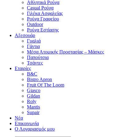
Αθλητικά Ρούχα
Casual Ρούχα
Γιλέκα Ασφαλείας
Ρούχα Γραφείου
Outdoor
Ρούχα Εστίασης
Αξεσουάρ
Γυαλιά
Γάντια
Μέσα Ατομικής Προστασίας – Μάσκες
Παπούτσια
Τσάντες
Εταιρίες
B&C
Bistro Apron
Fruit Of The Loom
Giasco
Gildan
Roly
Mantis
Supair
Νέα
Επικοινωνία
Ο Λογαριασμός μου