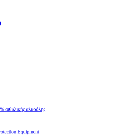
0
0% αιθυλικής αλκοόλης
rotection Equipment