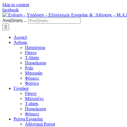
Skip to content
facebook
Αναζήτηση ...
Αρχική
Άνδρας
Παπούτσια
Fleece
Τ-Shirts
Πουκάμισα
Polo
Μπουφάν
Φόρμες
Φούτερ
Γυναίκα
Fleece
Μπλούζες
T-shirts
Πουκάμισα
Φόρμες
Ρούχα Εργασίας
Αθλητικά Ρούχα