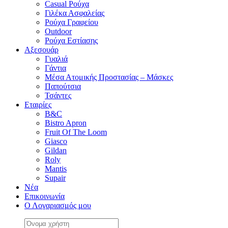
Casual Ρούχα
Γιλέκα Ασφαλείας
Ρούχα Γραφείου
Outdoor
Ρούχα Εστίασης
Αξεσουάρ
Γυαλιά
Γάντια
Μέσα Ατομικής Προστασίας – Μάσκες
Παπούτσια
Τσάντες
Εταιρίες
B&C
Bistro Apron
Fruit Of The Loom
Giasco
Gildan
Roly
Mantis
Supair
Νέα
Επικοινωνία
Ο Λογαριασμός μου