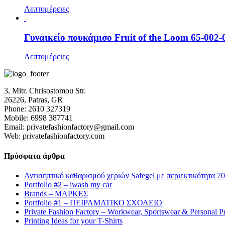
Λεπτομέρειες
Γυναικείο πουκάμισο Fruit of the Loom 65-002-
Λεπτομέρειες
3, Mitr. Chrisostomou Str.
26226, Patras, GR
Phone: 2610 327319
Mobile: 6998 387741
Email: privatefashionfactory@gmail.com
Web: privatefashionfactory.com
Πρόσφατα άρθρα
Αντισηπτικό καθαρισμού χεριών Safegel με περιεκτικότητα 7
Portfolio #2 – iwash my car
Brands – ΜΑΡΚΕΣ
Portfolio #1 – ΠΕΙΡΑΜΑΤΙΚΟ ΣΧΟΛΕΙΟ
Private Fashion Factory – Workwear, Sportswear & Personal P
Printing Ideas for your T-Shirts